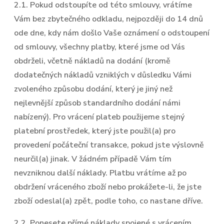
2.1. Pokud odstoupíte od této smlouvy, vrátíme
Vám bez zbytečného odkladu, nejpozději do 14 dnů
ode dne, kdy nám došlo Vaše oznámení o odstoupení
od smlouvy, všechny platby, které jsme od Vás
obdrželi, včetně nákladů na dodání (kromě
dodatečných nákladů vzniklých v důsledku Vámi
zvoleného způsobu dodání, který je jiný než
nejlevnější způsob standardního dodání námi
nabízený). Pro vrácení plateb použijeme stejný
platební prostředek, který jste použil(a) pro
provedení počáteční transakce, pokud jste výslovně
neurčil(a) jinak. V žádném případě Vám tím
nevzniknou další náklady. Platbu vrátíme až po
obdržení vráceného zboží nebo prokážete-li, že jste
zboží odeslal(a) zpět, podle toho, co nastane dříve.
2.2. Ponesete přímé náklady spojené s vrácením