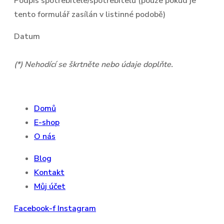
Podpis spotřebitele/spotřebitelů (pouze pokud je
tento formulář zasílán v listinné podobě)
Datum
(*) Nehodící se škrtněte nebo údaje doplňte.
Domů
E-shop
O nás
Blog
Kontakt
Můj účet
Facebook-f
Instagram